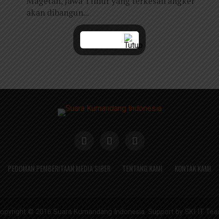
Magetan, Jawa Timur yang terkesan angker
akan dibangun...
PEDOMAN PEMBERITAAN MEDIA SIBER
TENTANG KAMI
KONTAK KAMI
opyright © 2016 Suara Kumandang Indonesia. Support by SKI IT Te