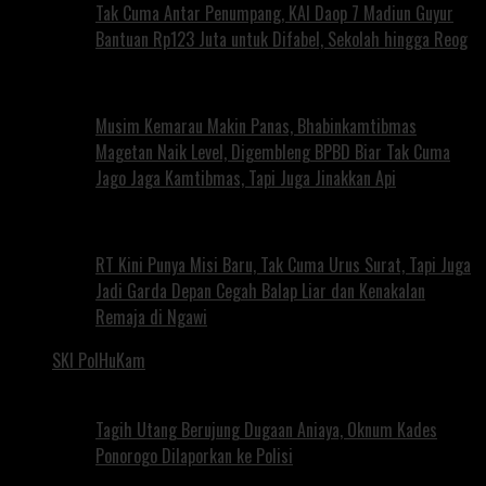
Tak Cuma Antar Penumpang, KAI Daop 7 Madiun Guyur
Bantuan Rp123 Juta untuk Difabel, Sekolah hingga Reog
Musim Kemarau Makin Panas, Bhabinkamtibmas
Magetan Naik Level, Digembleng BPBD Biar Tak Cuma
Jago Jaga Kamtibmas, Tapi Juga Jinakkan Api
RT Kini Punya Misi Baru, Tak Cuma Urus Surat, Tapi Juga
Jadi Garda Depan Cegah Balap Liar dan Kenakalan
Remaja di Ngawi
SKI PolHuKam
Tagih Utang Berujung Dugaan Aniaya, Oknum Kades
Ponorogo Dilaporkan ke Polisi