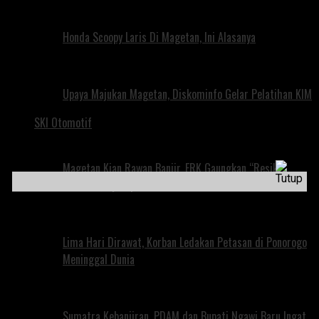
Honda Scoopy Laris Di Magetan, Ini Alasanya
Upaya Majukan Magetan, Diskominfo Gelar Pelatihan KIM
SKI Otomotif
Magetan Kian Rawan Banjir, FRK Gaungkan “Resik
Salurane, Nyerep Lemahe”
Lima Hari Dirawat, Korban Ledakan Petasan di Ponorogo
Meninggal Dunia
Sumatra Kebanjiran, PDAM dan Bupati Ngawi Baru Ingat