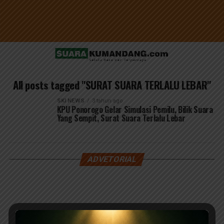
All posts tagged "SURAT SUARA TERLALU LEBAR"
SKI NEWS
3 tahun ago
KPU Ponorogo Gelar Simulasi Pemilu, Bilik Suara
Yang Sempit, Surat Suara Terlalu Lebar
ADVETORIAL