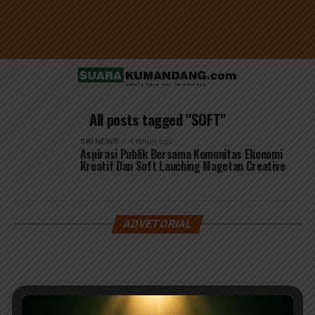
All posts tagged "SOFT"
SKI NEWS
4 tahun ago
Aspirasi Publik Bersama Komunitas Ekonomi
Kreatif Dan Soft Lauching Magetan Creative
ADVETORIAL