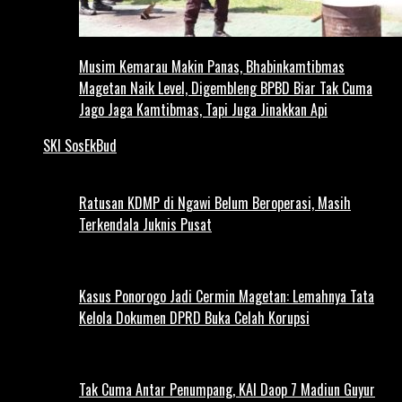
Musim Kemarau Makin Panas, Bhabinkamtibmas
Magetan Naik Level, Digembleng BPBD Biar Tak Cuma
Jago Jaga Kamtibmas, Tapi Juga Jinakkan Api
SKI SosEkBud
Ratusan KDMP di Ngawi Belum Beroperasi, Masih
Terkendala Juknis Pusat
Kasus Ponorogo Jadi Cermin Magetan: Lemahnya Tata
Kelola Dokumen DPRD Buka Celah Korupsi
Tak Cuma Antar Penumpang, KAI Daop 7 Madiun Guyur