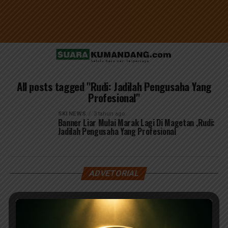
All posts tagged "Rudi: Jadilah Pengusaha Yang
Profesional"
SKI NEWS
3 tahun ago
Banner Liar Mulai Marak Lagi Di Magetan ,Rudi:
Jadilah Pengusaha Yang Profesional
ADVETORIAL