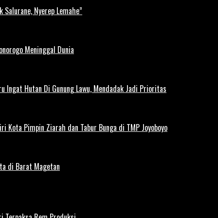
k Salurane, Nyerep Lemahe”
Ponorogo Meninggal Dunia
u Ingat Hutan Di Gunung Lawu, Mendadak Jadi Prioritas
iri Kota Pimpin Ziarah dan Tabur Bunga di TMP Joyoboyo
rta di Barat Magetan
iri Terpaksa Rem Produksi