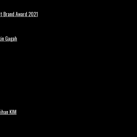
st Brand Award 2021
kin Gagah
tihan KIM