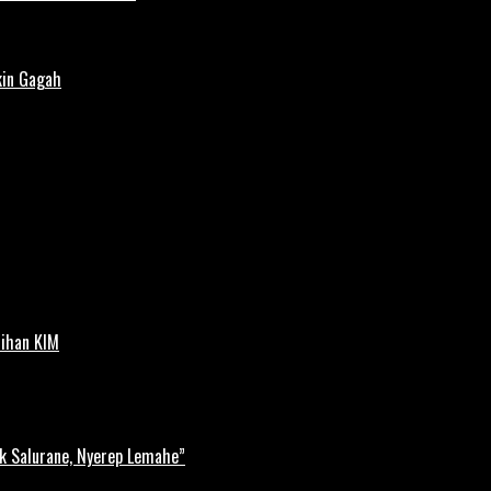
kin Gagah
tihan KIM
k Salurane, Nyerep Lemahe”