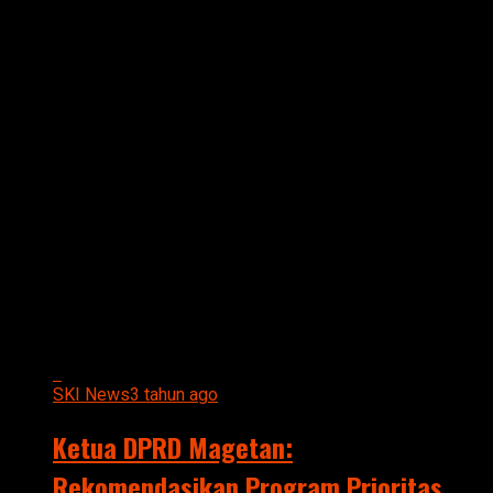
All posts tagged "Ketua DPRD
Magetan: Rekomendasikan
Program Prioritas
Pembangunan Daerah Tahun
2024"
SKI News
3 tahun ago
Ketua DPRD Magetan:
Rekomendasikan Program Prioritas