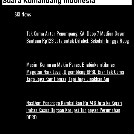
Suara Kumandang Indonesia
SKI News
Tak Cuma Antar Penumpang, KAI Daop 7 Madiun Guyur
Bantuan Rp123 Juta untuk Difabel, Sekolah hingga Reog
Musim Kemarau Makin Panas, Bhabinkamtibmas
Magetan Naik Level, Digembleng BPBD Biar Tak Cuma
Jago Jaga Kamtibmas, Tapi Juga Jinakkan Api
NasDem Ponorogo Kembalikan Rp 748 Juta ke Kejari,
Imbas Kasus Dugaan Korupsi Tunjangan Perumahan
DPRD