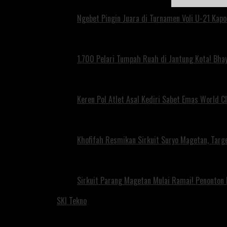
Ngebet Pingin Juara di Turnamen Voli U-21 Ka
1.700 Pelari Tumpah Ruah di Jantung Kota! Bh
Keren Pol Atlet Asal Kediri Sabet Emas World C
Khofifah Resmikan Sirkuit Suryo Magetan, Targe
Sirkuit Parang Magetan Mulai Ramai! Penonton
SKI Tekno