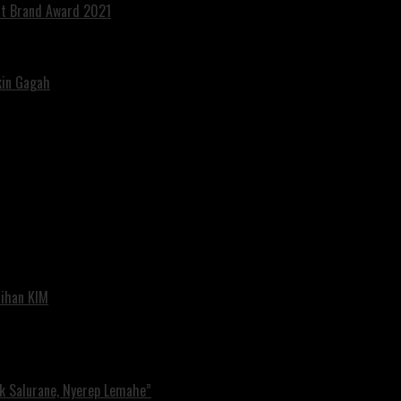
st Brand Award 2021
kin Gagah
tihan KIM
k Salurane, Nyerep Lemahe”