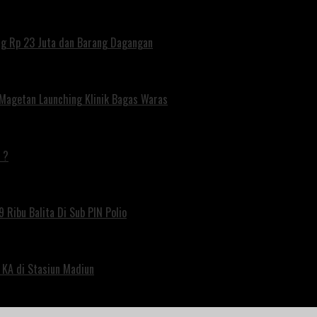
ng Rp 23 Juta dan Barang Dagangan
 Magetan Launching Klinik Bagas Waras
 ?
 Ribu Balita Di Sub PIN Polio
 KA di Stasiun Madiun