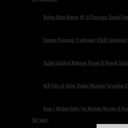
Maling Bobol Konter HP di Ponorogo, Gondol Ua
Dengan Pelayanan Tradisional, RSUD Sayidiman
Sudah Halalkah Makanan Pasien Di Rumah Sakit
KLB Polio di Jatim, Dinkes Magetan Targetkan 69
Daop 7 Madiun Gelar Tes Narkoba Masinis & Kru
SKI Sport