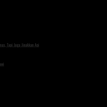
s, Tapi Juga Jinakkan Api
awi