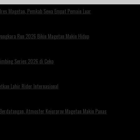
polres Magetan, Pemkab Sewa Empat Pemain Luar
ayangkara Run 2026 Bikin Magetan Makin Hidup
limbing Series 2026 di Ceko
tkan Lahir Rider Internasional
 Berdatangan, Atmosfer Kejurprov Magetan Makin Panas