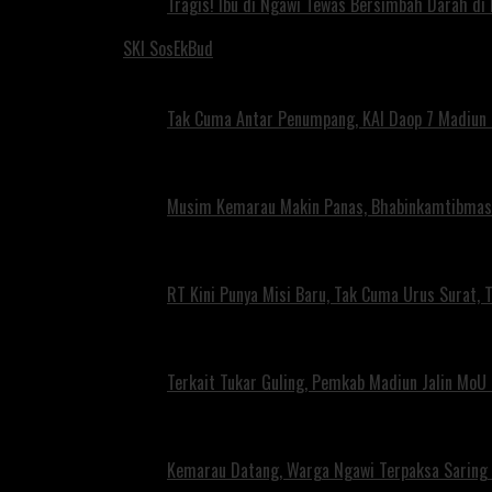
Tragis! Ibu di Ngawi Tewas Bersimbah Darah di
SKI SosEkBud
Tak Cuma Antar Penumpang, KAI Daop 7 Madiun G
Musim Kemarau Makin Panas, Bhabinkamtibmas M
RT Kini Punya Misi Baru, Tak Cuma Urus Surat, 
Terkait Tukar Guling, Pemkab Madiun Jalin MoU 
Kemarau Datang, Warga Ngawi Terpaksa Saring A