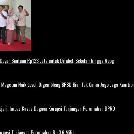
uyur Bantuan Rp123 Juta untuk Difabel, Sekolah hingga Reog
agetan Naik Level, Digembleng BPBD Biar Tak Cuma Jago Jaga Kamtibma
ejari, Imbas Kasus Dugaan Korupsi Tunjangan Perumahan DPRD
rupsi Tunjangan Perumahan Rp 3,6 Miliar