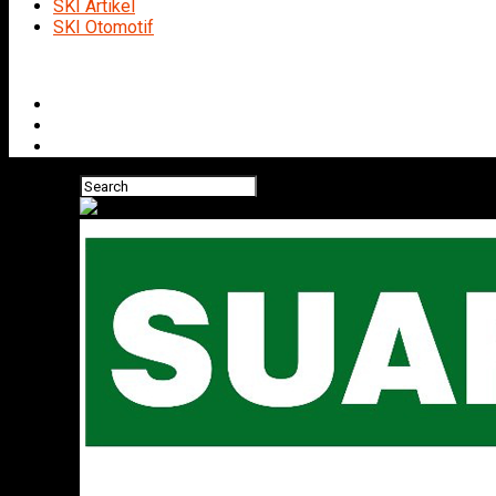
SKI Artikel
SKI Otomotif
Connect with us