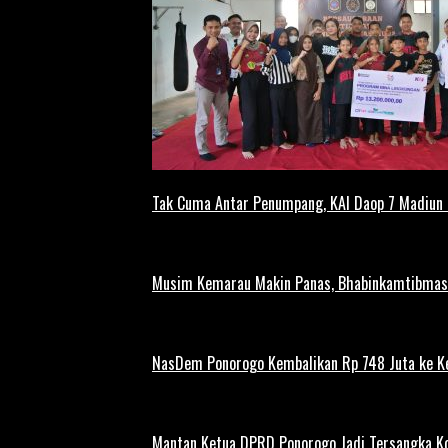
Tak Cuma Antar Penumpang, KAI Daop 7 Madiun G
Musim Kemarau Makin Panas, Bhabinkamtibmas M
NasDem Ponorogo Kembalikan Rp 748 Juta ke K
Mantan Ketua DPRD Ponorogo Jadi Tersangka Ko