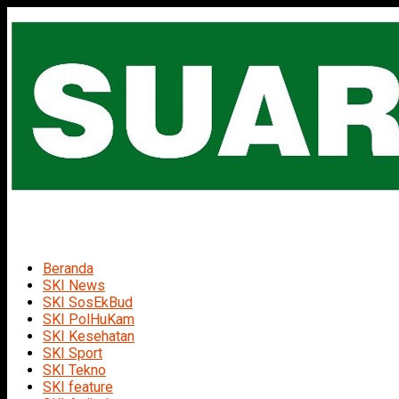
Beranda
SKI News
SKI SosEkBud
SKI PolHuKam
SKI Kesehatan
SKI Sport
SKI Tekno
SKI feature