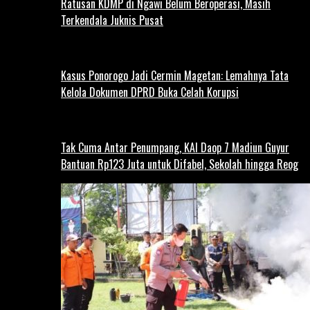
Ratusan KDMP di Ngawi Belum Beroperasi, Masih
Terkendala Juknis Pusat
Kasus Ponorogo Jadi Cermin Magetan: Lemahnya Tata
Kelola Dokumen DPRD Buka Celah Korupsi
Tak Cuma Antar Penumpang, KAI Daop 7 Madiun Guyur
Bantuan Rp123 Juta untuk Difabel, Sekolah hingga Reog