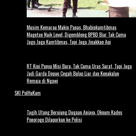
Musim Kemarau Makin Panas, Bhabinkamtibmas
Magetan Naik Level, Digembleng BPBD Biar Tak Cuma
Jago Jaga Kamtibmas, Tapi Juga Jinakkan Api
RT Kini Punya Misi Baru, Tak Cuma Urus Surat, Tapi Juga
Jadi Garda Depan Cegah Balap Liar dan Kenakalan
Remaja di Ngawi
SKI PolHuKam
Tagih Utang Berujung Dugaan Aniaya, Oknum Kades
Ponorogo Dilaporkan ke Polisi