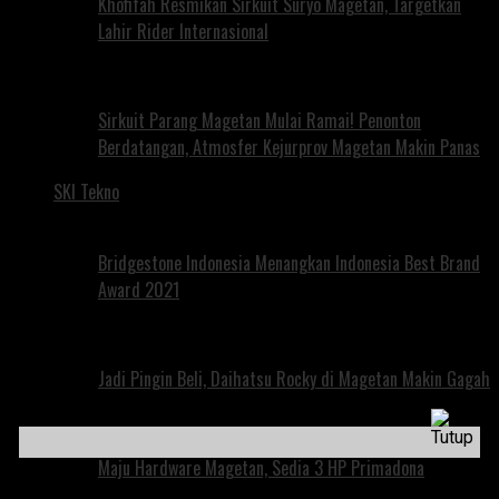
Khofifah Resmikan Sirkuit Suryo Magetan, Targetkan
Lahir Rider Internasional
Sirkuit Parang Magetan Mulai Ramai! Penonton
Berdatangan, Atmosfer Kejurprov Magetan Makin Panas
SKI Tekno
Bridgestone Indonesia Menangkan Indonesia Best Brand
Award 2021
Jadi Pingin Beli, Daihatsu Rocky di Magetan Makin Gagah
Maju Hardware Magetan, Sedia 3 HP Primadona