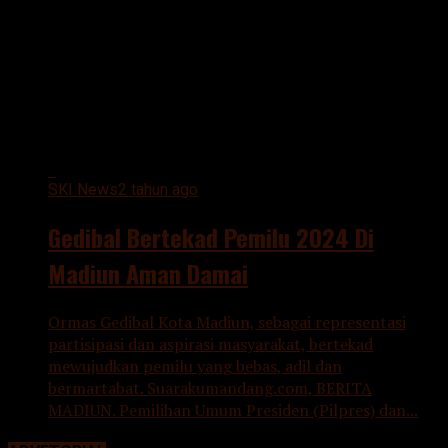
All posts tagged "GEDIBAL
BERTEKAD"
SKI News
2 tahun ago
Gedibal Bertekad Pemilu 2024 Di
Madiun Aman Damai
Ormas Gedibal Kota Madiun, sebagai representasi
partisipasi dan aspirasi masyarakat, bertekad
mewujudkan pemilu yang bebas, adil dan
bermartabat. Suarakumandang.com, BERITA
MADIUN. Pemilihan Umum Presiden (Pilpres) dan...