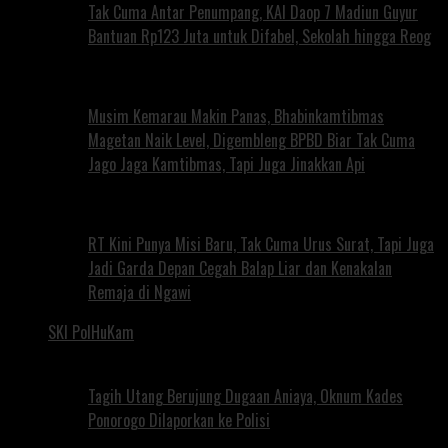
Tak Cuma Antar Penumpang, KAI Daop 7 Madiun Guyur
Bantuan Rp123 Juta untuk Difabel, Sekolah hingga Reog
Musim Kemarau Makin Panas, Bhabinkamtibmas
Magetan Naik Level, Digembleng BPBD Biar Tak Cuma
Jago Jaga Kamtibmas, Tapi Juga Jinakkan Api
RT Kini Punya Misi Baru, Tak Cuma Urus Surat, Tapi Juga
Jadi Garda Depan Cegah Balap Liar dan Kenakalan
Remaja di Ngawi
SKI PolHuKam
Tagih Utang Berujung Dugaan Aniaya, Oknum Kades
Ponorogo Dilaporkan ke Polisi