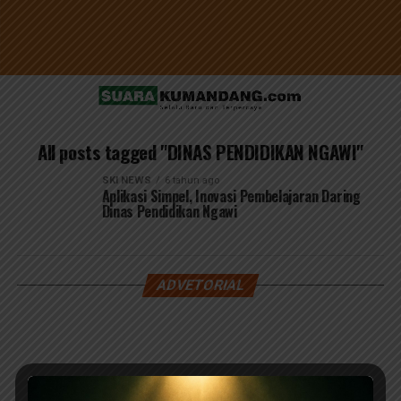
All posts tagged "DINAS PENDIDIKAN NGAWI"
SKI NEWS
6 tahun ago
Aplikasi Simpel, Inovasi Pembelajaran Daring
Dinas Pendidikan Ngawi
ADVETORIAL