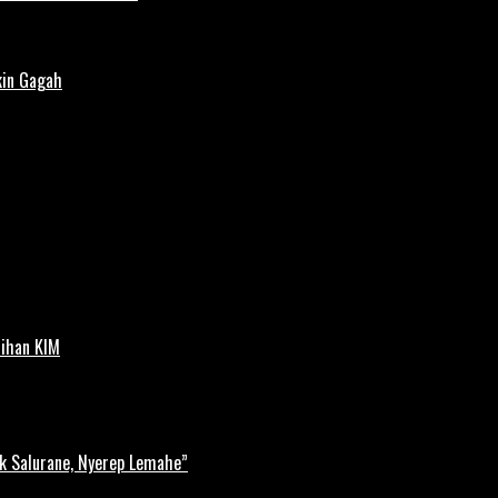
kin Gagah
tihan KIM
k Salurane, Nyerep Lemahe”