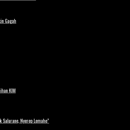
kin Gagah
tihan KIM
k Salurane, Nyerep Lemahe”