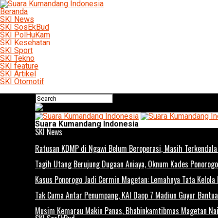
Beranda
SKI News
SKI SosEkBud
SKI PolHuKam
SKI Kesehatan
SKI Sport
SKI Tekno
SKI feature
SKI Artikel
SKI Otomotif
Connect with us
Suara Kumandang Indonesia
SKI News
Ratusan KDMP di Ngawi Belum Beroperasi, Masih Terkendala 
Tagih Utang Berujung Dugaan Aniaya, Oknum Kades Ponorogo 
Kasus Ponorogo Jadi Cermin Magetan: Lemahnya Tata Kelola
Tak Cuma Antar Penumpang, KAI Daop 7 Madiun Guyur Bantuan
Musim Kemarau Makin Panas, Bhabinkamtibmas Magetan Naik 