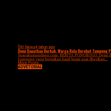
All posts tagged "BEREBUT TUMPENG"
SKI News
4 tahun ago
Demi Dapatkan Berkah, Warga Rela Berebut Tumpeng P
Suarakumandang.com, BERITA PONOROGO. Demi dapa
tumpeng yang berisikan hasil bumi usai dberikan...
More Posts
ADVETORIAL