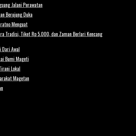
gsung Jalani Perawatan
rian Berujung Duka
uratno Menguat
a Tradisi, Tiket Rp 5.000, dan Zaman Berlari Kencang
i Dari Awal
isai Bumi Mageti
irani Lokal
yarakat Magetan
an