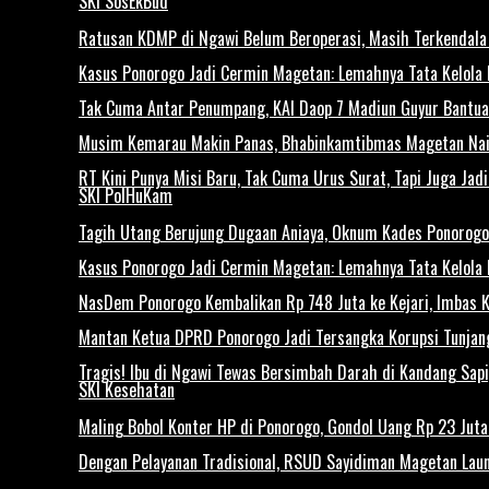
SKI SosEkBud
Ratusan KDMP di Ngawi Belum Beroperasi, Masih Terkendala 
Kasus Ponorogo Jadi Cermin Magetan: Lemahnya Tata Kelola
Tak Cuma Antar Penumpang, KAI Daop 7 Madiun Guyur Bantuan
Musim Kemarau Makin Panas, Bhabinkamtibmas Magetan Naik 
RT Kini Punya Misi Baru, Tak Cuma Urus Surat, Tapi Juga Ja
SKI PolHuKam
Tagih Utang Berujung Dugaan Aniaya, Oknum Kades Ponorogo 
Kasus Ponorogo Jadi Cermin Magetan: Lemahnya Tata Kelola
NasDem Ponorogo Kembalikan Rp 748 Juta ke Kejari, Imbas
Mantan Ketua DPRD Ponorogo Jadi Tersangka Korupsi Tunjan
Tragis! Ibu di Ngawi Tewas Bersimbah Darah di Kandang Sapi
SKI Kesehatan
Maling Bobol Konter HP di Ponorogo, Gondol Uang Rp 23 Jut
Dengan Pelayanan Tradisional, RSUD Sayidiman Magetan Laun