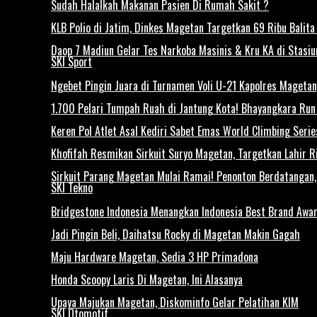
Sudah Halalkah Makanan Pasien Di Rumah Sakit ?
KLB Polio di Jatim, Dinkes Magetan Targetkan 69 Ribu Balita 
Daop 7 Madiun Gelar Tes Narkoba Masinis & Kru KA di Stasi
SKI Sport
Ngebet Pingin Juara di Turnamen Voli U-21 Kapolres Mageta
1.700 Pelari Tumpah Ruah di Jantung Kota! Bhayangkara Ru
Keren Pol Atlet Asal Kediri Sabet Emas World Climbing Seri
Khofifah Resmikan Sirkuit Suryo Magetan, Targetkan Lahir Ri
Sirkuit Parang Magetan Mulai Ramai! Penonton Berdatangan
SKI Tekno
Bridgestone Indonesia Menangkan Indonesia Best Brand Awa
Jadi Pingin Beli, Daihatsu Rocky di Magetan Makin Gagah
Maju Hardware Magetan, Sedia 3 HP Primadona
Honda Scoopy Laris Di Magetan, Ini Alasanya
Upaya Majukan Magetan, Diskominfo Gelar Pelatihan KIM
SKI Otomotif