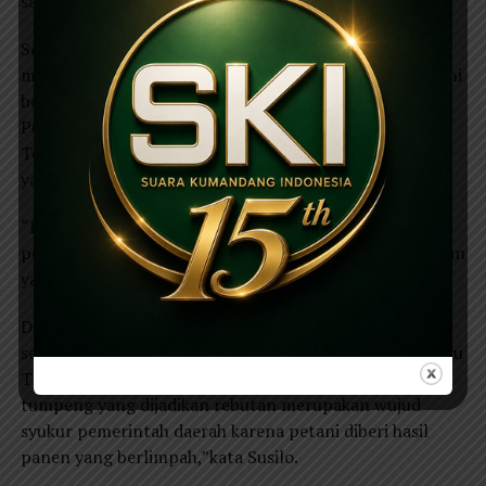
salah satu warga yang ikut rebutan.
Sementara itu, Susilo Budi tokoh masyarakat
mengatakan sebelum diperebutkan, tumpeng hasil bumi
bersama tiga pusaka, masing masing sabuk Cinde
Puspito, Tombak Songsong Tunggul Wulung dan
Tombak Tunggul Nogo, di arak sejauh lima kilometer.
yakni dari Kota Lama menuju Alun Alun Ponorogo.
“Bahwa tradisi tersebut merupakan sebuah cerita
perpindahan dari kota lama menuju pusat pemerintahan
yang saat ini,”paparnya.
Dijelaskan pula, bahwa tradisi tahunan ini memang
selalu digelar setiap satu hari menjelang bulan suro atau
Tahun Baru Islam.”Selain untuk nguri nguri budaya,
tumpeng yang dijadikan rebutan merupakan wujud
syukur pemerintah daerah karena petani diberi hasil
panen yang berlimpah,”kata Susilo.