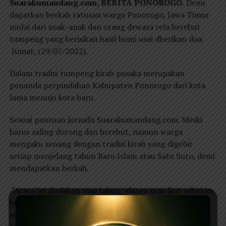
Suarakumandang.com, BERITA PONOROGO.
Demi
dapatkan berkah ratusan warga Ponorogo, Jawa Timur
mulai dari anak-anak dan orang dewasa rela berebut
tumpeng yang berisikan hasil bumi usai dberikan doa.
Jumat, (29/07/2022).
Dalam tradisi tumpeng kirab pusaka merupakan
penanda perpindahan Kabupaten Ponorogo dari kota
lama menuju kota baru.
Sesuai pantuan jurnalis Suarakumandang.com. Meski
harus saling dorong dan berebut, namun warga
mengaku senang dengan tradisi kirab yang digelar
setiap menjelang tahun Baru Islam atau Satu Suro, demi
mendapatkan berkah.
“Acara ini diadakan tiap tahun, alasan mau ikut rebutan
biar rejeki lancar, cari makan gampang. Tadi saya
sempat jatuh saat mau mengambil tadi,”kata Muntari