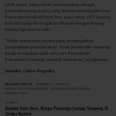
Lebih lanjut, bahwa kirab ini merupakan sebagai
pertanda boyong kutho, yang dulunya memang ibu kota
Ponorogo berada di Pasar Pon, pada tahun 1937 boyong
kota dari timur ke tengah ini ditandai dengan boyong
pusaka tiga macam tadi.
“Selain pelestarian budaya yang mengingatkan
perpindahan pemerintahan. Kirab pusaka dan tumpeng
purak merupakan salah satu cara Pemerintah
Kabupaten Ponorogo menarik wisatawan,”pungkasnya.
Jurnalis: Cahyo Nugroho.
RELATED TOPICS:
BEREBUT TUMPENG
DEMII DAPATKAN BERKAH
PROSESI KIRAB PUSAKA
WARGA RELA
UP NEXT
Sambut Satu Suro, Warga Ponorogo Larung Tumpeng Di
Telaga Ngebel