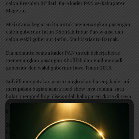
calon Presiden RI”dari Para kader PAN se-kabupaten
Magetan.
Misi utama kegiatan itu untuk memenangkan pasangan
calon gubernur Jatim Khofifah Indar Parawansa dan
calon wakil gubernur Jatim, Emil Listianto Dardak.
Dia meminta semua kader PAN untuk bekerja keras
memenangkan pasangan Khofifah dan Emil menjadi
gubernur dan wakil gubernur Jawa Timur 2018.
Zulkifli mengatakan acara cangkrukan bareng kader ini
merupakan bagian acara road show-nya selama satu
bulan menggelilingi disejumlah kabupaten /kota di Jawa
timur.”Saya di jawa timur sudah 12 hari, dan ini
kunjungan ke 10,”terangnya.
Zulkifli Hasan kembali menjelaskan dalam sambutanya,
banyak publik yang tidak tahu bahwa Partai Amanat