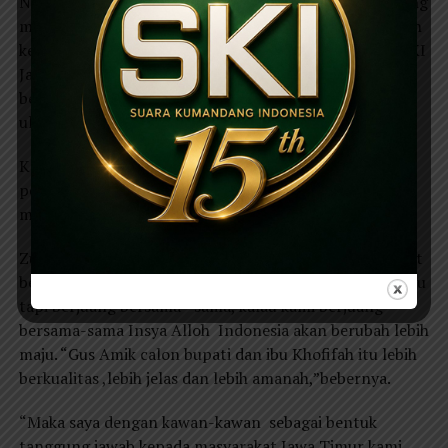
Nasional ini adalah partai pro-rakyat , buktinya ada yang
mau menutup ormas-ormas Islam kami tolak ,minuman
keras kami tolak dan yang pemilihan kepala daerah DKI
Jakarta kemarin Ahok kami tolak, Kami dukung Anis
begitu lah kami berpihak kepada ormas cinta kepada
ulama.
Karena bernegara indonesia ini tidak akan maju kalau
pemimpinya tidak maju ,masyarakatnya juga tidak akan
maju , kalau masyarakatnya maju Indonesia pasti maju.
Zulkifli Hasan dalam sambutanya, PAN bertekat bangkit
berkembang ,maju dan jaya banyak pemimpin yang maju
tapi berjuang bersama –sama, kalau kami berjuang
bersama-sama Insya Alloh Indonesia akan berubah lebih
maju. “Gus Amik calon bupati dan ibu Khofifah itu lebih
berkualitas ,lebih jelas dan lebih amanah,”bebernya.
“Maka saya dengan kawan-kawan sebagai bentuk
tanggung jawab kepada masyarakat Jawa Timur kami