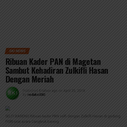
SKI NEWS
Ribuan Kader PAN di Magetan
Sambut Kehadiran Zulkifli Hasan
Dengan Meriah
Published
8 tahun ago
on
April 25, 2018
By
redaksiSKI
SELFI BARENG:Ribuan kader PAN selfi dengan Zulkifli Hasan di gedung
PGRI usai acara Cangkruk bareng