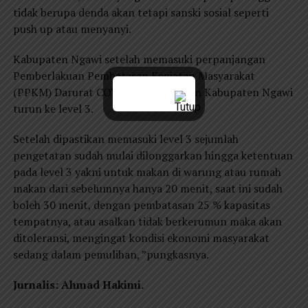
tidak berupa denda akan tetapi sanski sosial seperti
push up atau menyanyi.
Kabupaten Ngawi setelah memasuki perpanjangan
Pemberlakuan Pembatasan Kegiatan Masyarakat
(PPKM) Darurat COVID-19 dipastikan Kabupaten Ngawi
turun ke level 3.
Setelah dipastikan memasuki level 3 sejumlah
pengetatan sudah mulai dilonggarkan hingga ketentuan
pada level 3 yakni untuk makan di warung atau rumah
makan dari sebelumnya hanya 20 menit, saat ini sudah
boleh 30 menit, dengan pembatasan 25 % kapasitas
tempatnya, atau asalkan tidak berkerumun maka akan
ditoleransi, mengingat kondisi ekonomi masyarakat
sedang dalam pemulihan, ”pungkasnya.
Jurnalis: Ahmad Hakimi.