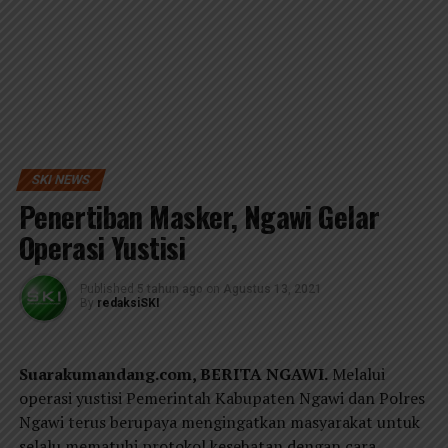
SKI NEWS
Penertiban Masker, Ngawi Gelar
Operasi Yustisi
Published
5 tahun ago
on
Agustus 13, 2021
By
redaksiSKI
Suarakumandang.com, BERITA NGAWI.
Melalui
operasi yustisi Pemerintah Kabupaten Ngawi dan Polres
Ngawi terus berupaya mengingatkan masyarakat untuk
selalu mematuhi protokol kesehatan dengan cara