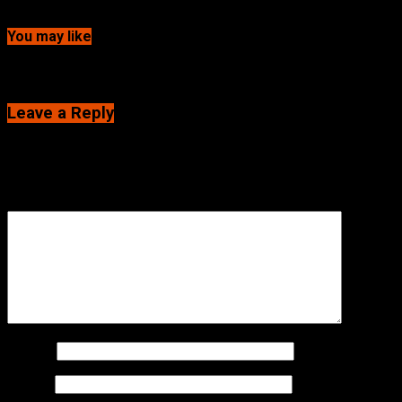
Continue Reading
You may like
Click to comment
Leave a Reply
Alamat email Anda tidak akan dipublikasikan.
Ruas yang wajib
ditandai
*
Komentar
*
Nama
*
Email
*