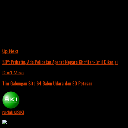
Dia juga menerangkan dampak dari penerbangan balon
udara sangat berbahaya karena dapat me nimbulkan
kebakaran hutan, Sutet PLN rusak, sampai kebakaran
rumah.”Apalagi kalau balon itu bisa terbang tinggi, maka
bisa menggangu penerbangan.”pungkasnya
.Cahyo
Related Topics:
Up Next
SBY: Prihatin, Ada Pelibatan Aparat Negara Khofifah-Emil Dikerjai
Don't Miss
Tim Gabungan Sita 64 Balon Udara dan 90 Petasan
redaksiSKI