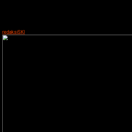
on
Juni 18, 2018
By
redaksiSKI