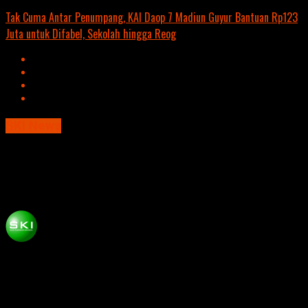
Tak Cuma Antar Penumpang, KAI Daop 7 Madiun Guyur Bantuan Rp123
Juta untuk Difabel, Sekolah hingga Reog
SKI News
Kapolda Jatim Minta Pelaku Penerbangan
Balon Udara ditindak Tegas
Published
8 tahun ago