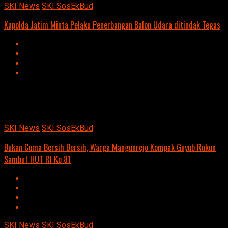
SKI News
SKI SosEkBud
Kapolda Jatim Minta Pelaku Penerbangan Balon Udara ditindak Tegas
Advertisement
script async
src=https://suarakumandang.com/wp-
content/uploads/2024/04/kominfo-magetan-2024OIO.jpg""
SKI News
SKI SosEkBud
Bukan Cuma Bersih Bersih, Warga Mangunrejo Kompak Guyub Rukun
Sambut HUT RI Ke 81
SKI News
SKI SosEkBud