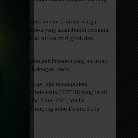
akan bahwa untuk menarik minat warga,
hat, dengan kupon yang akan diundi bersama.
lainnya berupa kulkas, tv digital, dan
.
warga Karangtengah Prandon yang antusias
acara berjalan dengan lancar.
buran saja, tetapi juga disampaikan
n Republik Indonesia (HUT RI) yang telah
 meliputi lomba Menu PMT, lomba
, dan lomba Tumpeng antar Dusun, serta
usun.