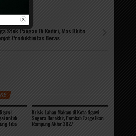
 NEXT
ga Stok Pangan Di Kediri, Mas Dhito
njot Produktivitas Beras
IKE
 Ngawi
Krisis Lahan Makam di Kota Ngawi
gai untuk
Segera Berakhir, Pemkab Targetkan
ung Tiba
Rampung Akhir 2027