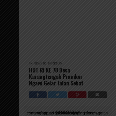
SKI NEWS
SKI SOSEKBUD
HUT RI KE 78 Desa
Karangtengah Prandon
Ngawi Gelar Jalan Sehat
ADVERTISEMENT
script async src=https://suarakumandang.com/wp-content/uploads/2024/04/kominfo-magetan-2024OIO.jpg""