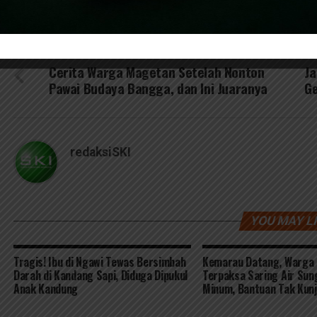
RELATED TOPICS:
BERITA NGAWI
DON'T MISS
UP
Cerita Warga Magetan Setelah Nonton
Ja
Pawai Budaya Bangga, dan Ini Juaranya
Ge
redaksiSKI
YOU MAY L
Tragis! Ibu di Ngawi Tewas Bersimbah
Kemarau Datang, Warga
Darah di Kandang Sapi, Diduga Dipukul
Terpaksa Saring Air Sun
Anak Kandung
Minum, Bantuan Tak Kunj