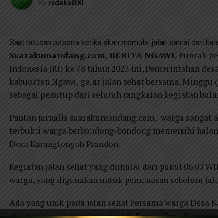
By
redaksiSKI
Saat ratusan peserta ketika akan memulai jalan santai dari h
Suarakumandang.com, BERITA NGAWI.
Puncak pe
Indonesia (RI) ke 78 tahun 2023 ini, Pemerintahan de
kabuoaten Ngawi, gelar jalan sehat bersama, Minggu (
sebagai penutup dari seluruh rangkaian kegiatan bula
Pantan jurnalis suarakumandang.com, warga sangat an
terbukti warga berbondong-bondong memenuhi halama
Desa Karangtengah Prandon.
Kegiatan jalan sehat yang dimulai dari pukul 06.00 
warga, yang digunakan untuk pemanasan sebelum jala
Ada yang unik pada jalan sehat bersama warga Desa 
dibuka dan dibetangkatkan oleh Kepala Desa Karangte