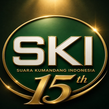
ponorogo.
Katimin, Kepala Desa Karangtengah Prandon, mengat
pihak desa menyiapkan hadiah untuk peserta jalan se
Hadiah utama berupa sepeda listrik, sedangkan hadiah 
sepeda keranjang serta banyak hadiah hiburan lainnya
Pihaknya menyampaikan terimakasih kepada seluruh 
mengikuti jalan sehat dengan menjaga ketertiban dan 
Sementara tidak hanya pembagian hadian dan acara hi
pengumuman lomba-lomba peringatan Hari Ulang Tahu
dilaksanakan pada minggu-minggu sebelumnya yaitu
Merangkai Buket, lomba Senam Lansia dan Pra-Lansia
lomba Kebersihan dan Keindahan Lingkungan antar D
Jurnalis: Ahmad Hakimi.