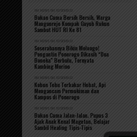
SKI NEWS
SKI SOSEKBUD
Bukan Cuma Bersih Bersih, Warga
Mangunrejo Kompak Guyub Rukun
Sambut HUT RI Ke 81
SKI NEWS
SKI SOSEKBUD
Seserahannya Bikin Melongo!
Pengantin Ponorogo Dikasih “Dua
Boneka” Berbulu, Ternyata
Kambing Merino
SKI NEWS
SKI SOSEKBUD
Kebun Tebu Terbakar Hebat, Api
Mengancam Permukiman dan
Kampus di Ponorogo
SKI NEWS
SKI SOSEKBUD
Bukan Cuma Jalan-Jalan. Pupus 3
Ajak Anak Kenal Magetan, Belajar
Sambil Healing Tipis-Tipis