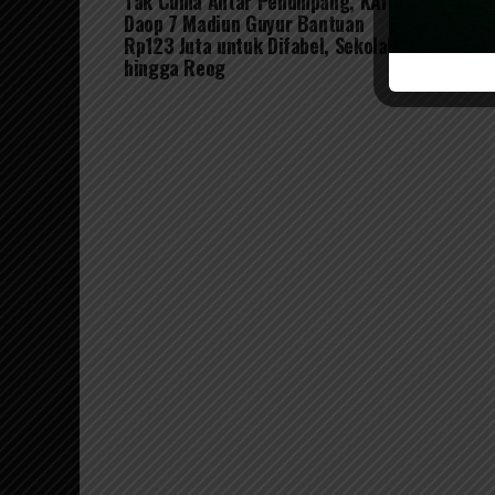
Tak Cuma Antar Penumpang, KAI
Daop 7 Madiun Guyur Bantuan
Rp123 Juta untuk Difabel, Sekolah
hingga Reog