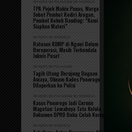
SKI NEWS
SKI POLHUKAM
SKI SOSEKBUD
TPA Pojok Makin Panas, Warga
Sebut Pemkot Kediri Arogan,
Pemkot Kekeh Banding: “Kami
Siapkan Materi”
SKI NEWS
SKI SOSEKBUD
Ratusan KDMP di Ngawi Belum
Beroperasi, Masih Terkendala
Juknis Pusat
SKI NEWS
SKI POLHUKAM
Tagih Utang Berujung Dugaan
Aniaya, Oknum Kades Ponorogo
Dilaporkan ke Polisi
SKI NEWS
SKI POLHUKAM
SKI SOSEKBUD
Kasus Ponorogo Jadi Cermin
Magetan: Lemahnya Tata Kelola
Dokumen DPRD Buka Celah Korupsi
SKI NEWS
SKI SOSEKBUD