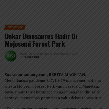
SKI NEWS
Dokar Dinosaurus Hadir Di
Mojosemi Forest Park
Published
5 tahun ago
on
November 4, 2021
By
redaksiSKI
Suarakumandang.com, BERITA MAGETAN.
Meski dimasa pandemic COVID-19 manajemen wahana
wisata Mojosemi Forest Park yang berada di Magetan,
Jawa Timur terus berupaya mengembangkan diri salah
satunya menambah permainan yaitu dokar Dinosaurus.
“Kami terus berkreasi menelurkan wahana-wahana baru