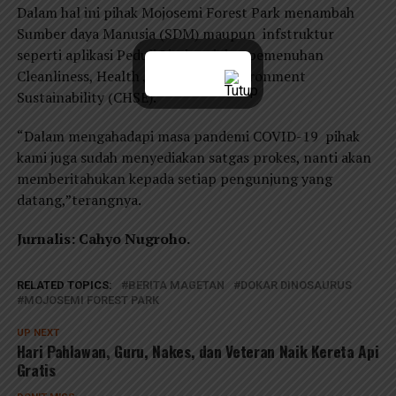
Dalam hal ini pihak Mojosemi Forest Park menambah
Sumber daya Manusia (SDM) maupun infstruktur
seperti aplikasi Peduli Lindungi dan pemenuhan
Cleanliness, Health , Safety dan Environment
Sustainability (CHSE).
“Dalam mengahadapi masa pandemi COVID-19 pihak
kami juga sudah menyediakan satgas prokes, nanti akan
memberitahukan kepada setiap pengunjung yang
datang,”terangnya.
Jurnalis: Cahyo Nugroho.
RELATED TOPICS:
BERITA MAGETAN
DOKAR DINOSAURUS
MOJOSEMI FOREST PARK
UP NEXT
Hari Pahlawan, Guru, Nakes, dan Veteran Naik Kereta Api
Gratis