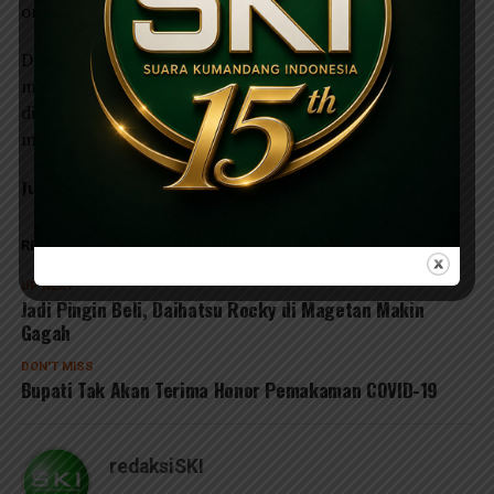
online
Dalam kesempatan ini, komisi XI DPR RI, M.Sarmuji
menyampaikan paparan materinya secara virtual, yang
diharapkan ekonomi kreatif tumbuh dengan tidak
menambah paparan COVID-19 di Ngawi.
Jurnalis: Ahmad Hakimi.
RELATED TOPICS:
BERITA NGAWI
UMKM DI NGAWI
UP NEXT
Jadi Pingin Beli, Daihatsu Rocky di Magetan Makin
Gagah
DON'T MISS
Bupati Tak Akan Terima Honor Pemakaman COVID-19
redaksiSKI