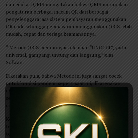
dan edukasi QRIS mengatakan bahwa QRIS merupakan
pengaturan berbagai macam QR dari berbagai
penyelenggara jasa sistem pembayaran menggunakan
QR code sehingga pembayaran menggunakan QRIS lebih
mudah, cepat dan terjaga keamanannya.
“ Metode QRIS mempunyai kelebihan “UNGGUL”, yaitu
universal, gampang, untung dan langsung,”jelas
Sofwan.
Dikatakan pula, bahwa Metode ini juga sangat cocok
untuk kondisi pandemi seperti saat ini, dikarenakan
dengan metode QRIS tidak menggunakan uang tunai
sehingga meminimalisasi penularan COVID-19 melalui
uang.
Kegiatan UMKM di Ngawi tersebut berjalan dengan
tetap memenuhi prokes yang ketat. Dalam kegaiatan
tersebut diikuti 60 orang secara offline dan 150 secara