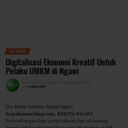
SKI NEWS
Digitalisasi Ekonomi Kreatif Untuk
Pelaku UMKM di Ngawi
Published
5 tahun ago
on
Agustus 31, 2021
By
redaksiSKI
Ony Anwar Harsono, Bupati Ngawi
Suarakumandang.com, BERITA NGAWI.
Perkembangan ilmu pengetahuan dan tekonologi
dengan berbagai kemudahan yang ditawarkan, salah