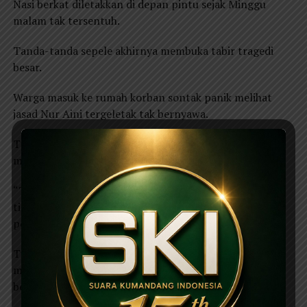
Nasi berkat diletakkan di depan pintu sejak Minggu
malam tak tersentuh.
Tanda-tanda sepele akhirnya membuka tabir tragedi
besar.
Warga masuk ke rumah korban sontak panik melihat
jasad Nur Aini tergeletak tak bernyawa.
Tanpa banyak pikir, mereka berlari ke Polsek untuk
melaporkan kejadian tersebut.
“Tidur miring, tertutup sarung. Ada darah, banyak. Dia
tinggal sama anaknya. Anaknya sejak kemarin sudah
pergi.”hbar Supriyanto warga sekitar.
Tim Inafis Satreskrim Polres Ponorogo langsung
melakukan olah TKP. Garis polisi membentang, warga
berkerumun, bisik-bisik berubah jadi kecamuk emosi.