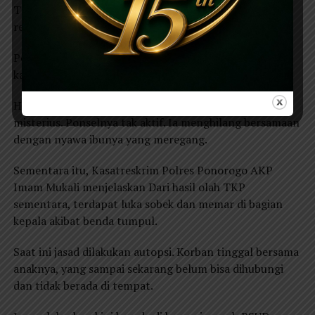
Tragedi ini bukan sekadar pembunuhan ini retaknya
relasi paling dasar dalam keluarga.
Polisi menduga kuat pelaku adalah Aji Saputra, anak
kandung korban yang tinggal serumah.
Hingga berita ini diturunkan, keberadaannya masih
misterius. Ponselnya tak aktif. Ia menghilang bersamaan
dengan nyawa ibunya yang meregang.
Sementara itu, Kasatreskrim Polres Ponorogo AKP
Imam Mukali menjelaskan Dari hasil olah TKP
sementara, terdapat luka sobek dan memar di bagian
kepala akibat benda tumpul.
Saat ini jasad dilakukan autopsi. Korban tinggal bersama
anaknya, yang sampai sekarang belum bisa dihubungi
dan tidak berada di tempat.