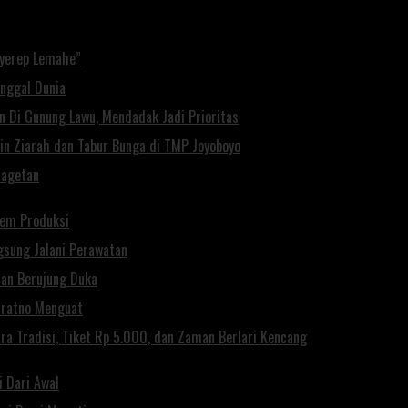
Nyerep Lemahe”
inggal Dunia
n Di Gunung Lawu, Mendadak Jadi Prioritas
pin Ziarah dan Tabur Bunga di TMP Joyoboyo
Magetan
Rem Produksi
gsung Jalani Perawatan
rian Berujung Duka
uratno Menguat
a Tradisi, Tiket Rp 5.000, dan Zaman Berlari Kencang
i Dari Awal