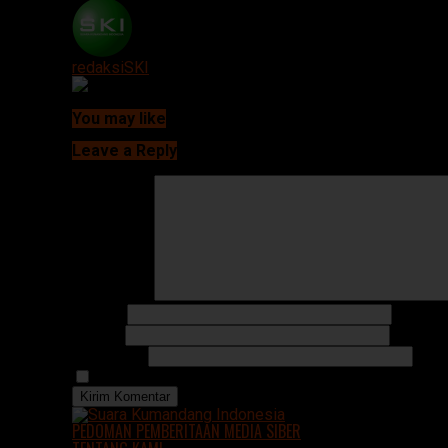
redaksiSKI
Continue Reading
You may like
Click to comment
Leave a Reply
Alamat email Anda tidak akan dipublikasikan.
Ruas yan
Komentar
*
Nama
*
Email
*
Situs Web
Simpan nama, email, dan situs web saya pada pera
PEDOMAN PEMBERITAAN MEDIA SIBER