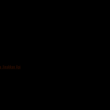
O.jpg""
 Jinakkan Api