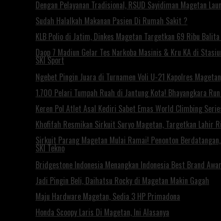
Dengan Pelayanan Tradisional, RSUD Sayidiman Magetan Laun
Sudah Halalkah Makanan Pasien Di Rumah Sakit ?
KLB Polio di Jatim, Dinkes Magetan Targetkan 69 Ribu Balita 
Daop 7 Madiun Gelar Tes Narkoba Masinis & Kru KA di Stasi
SKI Sport
Ngebet Pingin Juara di Turnamen Voli U-21 Kapolres Mageta
1.700 Pelari Tumpah Ruah di Jantung Kota! Bhayangkara Ru
Keren Pol Atlet Asal Kediri Sabet Emas World Climbing Seri
Khofifah Resmikan Sirkuit Suryo Magetan, Targetkan Lahir Ri
Sirkuit Parang Magetan Mulai Ramai! Penonton Berdatangan
SKI Tekno
Bridgestone Indonesia Menangkan Indonesia Best Brand Awa
Jadi Pingin Beli, Daihatsu Rocky di Magetan Makin Gagah
Maju Hardware Magetan, Sedia 3 HP Primadona
Honda Scoopy Laris Di Magetan, Ini Alasanya