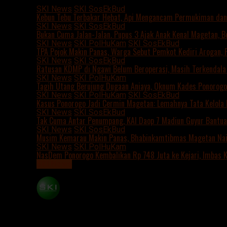
Advertisement
script async src=https://suarakuman
SKI News
SKI SosEkBud
Kebun Tebu Terbakar Hebat, Api Mengancam Permukiman dan
SKI News
SKI SosEkBud
Bukan Cuma Jalan-Jalan. Pupus 3 Ajak Anak Kenal Magetan, Be
SKI News
SKI PolHuKam
SKI SosEkBud
TPA Pojok Makin Panas, Warga Sebut Pemkot Kediri Arogan, 
SKI News
SKI SosEkBud
Ratusan KDMP di Ngawi Belum Beroperasi, Masih Terkendala 
SKI News
SKI PolHuKam
Tagih Utang Berujung Dugaan Aniaya, Oknum Kades Ponorogo 
SKI News
SKI PolHuKam
SKI SosEkBud
Kasus Ponorogo Jadi Cermin Magetan: Lemahnya Tata Kelola
SKI News
SKI SosEkBud
Tak Cuma Antar Penumpang, KAI Daop 7 Madiun Guyur Bantuan
SKI News
SKI SosEkBud
Musim Kemarau Makin Panas, Bhabinkamtibmas Magetan Naik 
SKI News
SKI PolHuKam
NasDem Ponorogo Kembalikan Rp 748 Juta ke Kejari, Imbas
SKI News
Pekerja Tewas Tertimpa Tembok Saat Bongkar Ruko di
Published
3 bulan ago
on