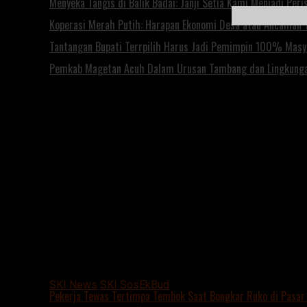
Menyeka Tangis di Balik Badai: Janji Setia Kami Menjadi Per
Koperasi Merah Putih: Harapan Ekonomi Desa atau Ancaman T
Tantangan Bupati Terrpilih Harus Jadi Pemimpin 100% Mas
Pemkab Magetan Acuh Dalam Urusan Tambang dan Lingkung
SKI News
SKI SosEkBud
Pekerja Tewas Tertimpa Tembok Saat Bongkar Ruko di Pasar