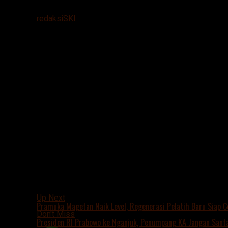
Mei 15, 2026
By
redaksiSKI
Warga dan petugas kepolisian berada di lokasi keja
Poncol, Magetan, Jumat (15/5/2026).
Suarakumandang.com, BERITA MAGETAN. Peristiwa t
(15/5/2026) siang.
Seorang pekerja bernama Marmin (55), warga Kelur
Kejadian nahas tersebut terjadi sekitar pukul 14.
tiba-tiba roboh dan menimpa tubuhnya.
Diduga korban kurang berhati-hati saat proses pe
Akibat benturan keras, korban meninggal dunia di lo
Warga sekitar yang mengetahui kejadian itu langsu
Sementara itu, Sumanto, tetangga korban, membena
Menurutnya, korban saat itu membongkar tembok 
“Tiba-tiba tembok roboh dan langsung menimpa kor
Kasi Humas Polres Magetan, Iptu Indra, juga membe
Saat ini petugas masih melakukan penyelidikan da
“Benar, ada peristiwa orang meninggal dunia akiba
penyelidikan petugas,” pungkasnya.
Jurnalis:Tim Redaksi.
“
Related Topics:
Up Next
Pramuka Magetan Naik Level, Regenerasi Pelatih Baru Siap C
Don't Miss
Presiden RI Prabowo ke Nganjuk, Penumpang KA Jangan Santa