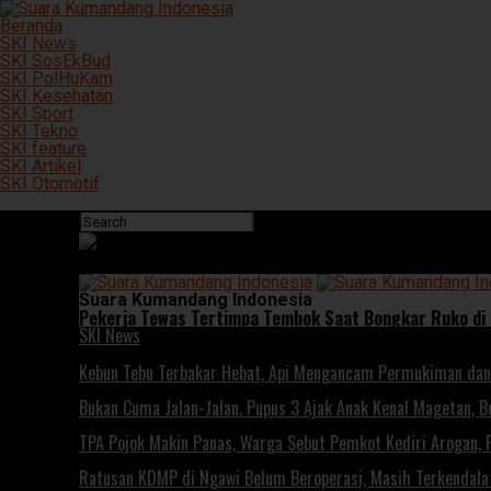
Beranda
SKI News
SKI SosEkBud
SKI PolHuKam
SKI Kesehatan
SKI Sport
SKI Tekno
SKI feature
SKI Artikel
SKI Otomotif
Connect with us
Suara Kumandang Indonesia
Pekerja Tewas Tertimpa Tembok Saat Bongkar Ruko di
SKI News
Kebun Tebu Terbakar Hebat, Api Mengancam Permukiman dan
Bukan Cuma Jalan-Jalan. Pupus 3 Ajak Anak Kenal Magetan, Be
TPA Pojok Makin Panas, Warga Sebut Pemkot Kediri Arogan, 
Ratusan KDMP di Ngawi Belum Beroperasi, Masih Terkendala 