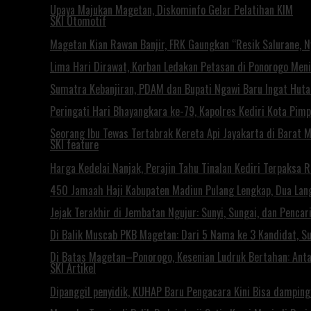
Upaya Majukan Magetan, Diskominfo Gelar Pelatihan KIM
SKI Otomotif
Magetan Kian Rawan Banjir, FRK Gaungkan “Resik Salurane, 
Lima Hari Dirawat, Korban Ledakan Petasan di Ponorogo Men
Sumatra Kebanjiran, PDAM dan Bupati Ngawi Baru Ingat Huta
Peringati Hari Bhayangkara ke-79, Kapolres Kediri Kota Pim
Seorang Ibu Tewas Tertabrak Kereta Api Jayakarta di Barat 
SKI feature
Harga Kedelai Nanjak, Perajin Tahu Tinalan Kediri Terpaksa 
450 Jamaah Haji Kabupaten Madiun Pulang Lengkap, Dua Lan
Jejak Terakhir di Jembatan Ngujur: Sunyi, Sungai, dan Penca
Di Balik Muscab PKB Magetan: Dari 5 Nama ke 3 Kandidat, S
Di Batas Magetan–Ponorogo, Kesenian Ludruk Bertahan: Antar
SKI Artikel
Dipanggil penyidik, KUHAP Baru Pengacara Kini Bisa damping