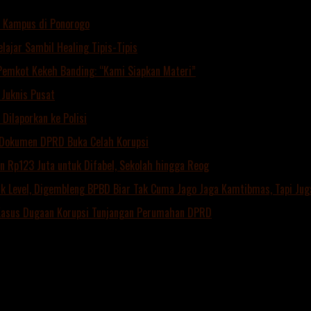
dang.com/wp-content/uploads/2024/04/kominfo-magetan-2024OI
 Kampus di Ponorogo
lajar Sambil Healing Tipis-Tipis
Pemkot Kekeh Banding: “Kami Siapkan Materi”
Juknis Pusat
Dilaporkan ke Polisi
 Dokumen DPRD Buka Celah Korupsi
 Rp123 Juta untuk Difabel, Sekolah hingga Reog
Level, Digembleng BPBD Biar Tak Cuma Jago Jaga Kamtibmas, Tapi Juga
 Kasus Dugaan Korupsi Tunjangan Perumahan DPRD
 Pasar Turus Magetan