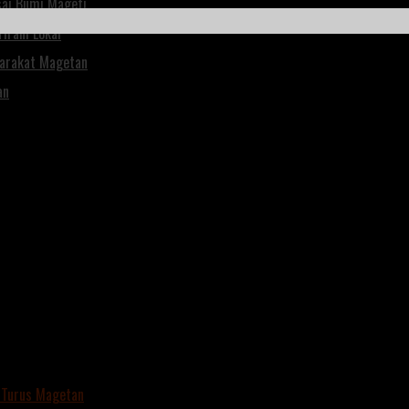
isai Bumi Mageti
irani Lokal
yarakat Magetan
an
 Turus Magetan