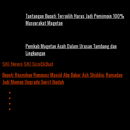
Tantangan Bupati Terrpilih Harus Jadi Pemimpin 100%
Masyarakat Magetan
Pemkab Magetan Acuh Dalam Urusan Tambang dan
Lingkungan
SKI News
SKI SosEkBud
Bupati Resmikan Renovasi Masjid Abu Bakar Ash Shiddiq, Ramadan
Jadi Momen Upgrade Spirit Ibadah
Advertisement
script async
src=https://suarakumandang.com/wp-