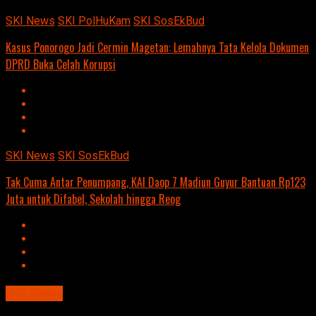
SKI News
SKI PolHuKam
SKI SosEkBud
Kasus Ponorogo Jadi Cermin Magetan: Lemahnya Tata Kelola Dokumen
DPRD Buka Celah Korupsi
SKI News
SKI SosEkBud
Tak Cuma Antar Penumpang, KAI Daop 7 Madiun Guyur Bantuan Rp123
Juta untuk Difabel, Sekolah hingga Reog
SKI News