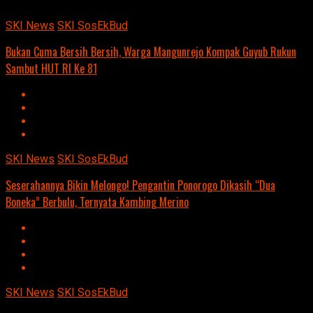
content/uploads/2024/04/kominfo-magetan-2024OIO.jpg""
SKI News
SKI SosEkBud
Bukan Cuma Bersih Bersih, Warga Mangunrejo Kompak Guyub Rukun
Sambut HUT RI Ke 81
SKI News
SKI SosEkBud
Seserahannya Bikin Melongo! Pengantin Ponorogo Dikasih “Dua
Boneka” Berbulu, Ternyata Kambing Merino
SKI News
SKI SosEkBud