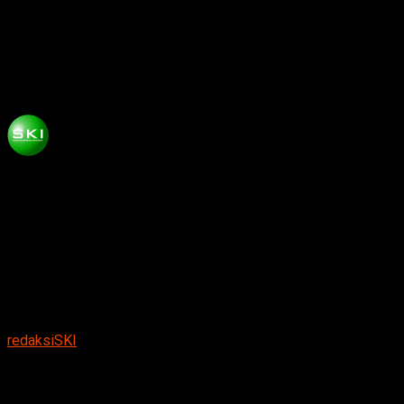
Bupati Resmikan Renovasi Masjid Abu
Bakar Ash Shiddiq, Ramadan Jadi Momen
Upgrade Spirit Ibadah
Published
5 bulan ago
on
Maret 3, 2026
By
redaksiSKI