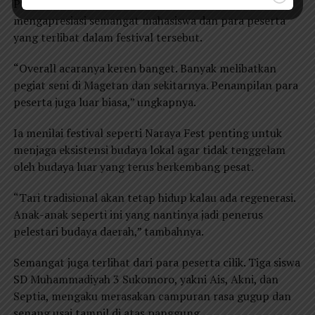
PSDKU Kampus 5 Magetan, Muhammad Danu Winata,
mengapresiasi semangat mahasiswa dan para peserta
yang terlibat dalam festival tersebut.
“Overall acaranya keren banget. Banyak melibatkan
pegiat seni di Magetan dan sekitarnya. Penampilan para
peserta juga luar biasa,” ungkapnya.
Ia menilai festival seperti Naraya Fest penting untuk
menjaga eksistensi budaya lokal agar tidak tenggelam
oleh budaya luar yang terus berkembang pesat.
“Tari tradisional akan tetap hidup kalau ada regenerasi.
Anak-anak seperti ini yang nantinya jadi penerus
pelestari budaya daerah,” tambahnya.
Semangat juga terlihat dari para peserta cilik. Tiga siswa
SD Muhammadiyah 3 Sukomoro, yakni Ais, Akni, dan
Septia, mengaku merasakan campuran rasa gugup dan
senang usai tampil di atas panggung.