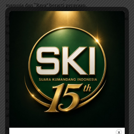
manusia dan “Raya” berarti perayaan.
“Jadi Naraya ini seperti perayaan kreativitas dan potensi
manusia, khususnya generasi muda dalam melestarikan
budaya,” ujar Rizieq.
Menurut Rizieq, persiapan acara sempat diwarnai
tantangan membangun chemistry antar panitia yang
berasal dari kelas berbeda.
Namun seluruh kendala akhirnya bisa dilewati hingga
acara berjalan sukses.
“Yang paling sulit itu menyatukan chemistry panitia.
Karena kita beda kelas dan baru dipertemukan dalam
satu tim. Sempat ada miss komunikasi, tapi semuanya
akhirnya bisa dikendalikan,” katanya.
Sementara itu, Koorprodi Ilmu Komunikasi Unesa