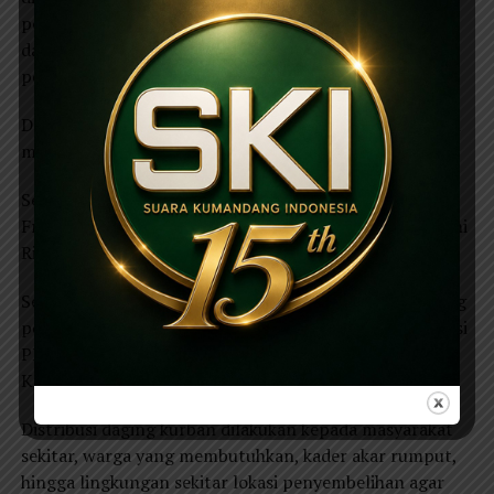
politik, tetapi juga dalam kegiatan sosial, kemanusiaan,
dan pengabdian kepada rakyat,” ujar Pipit dalam siaran
pers yang diterima Suarakumandang.com.
Dari total hewan kurban yang disembelih, dua ekor sapi
merupakan bantuan dari PDI Perjuangan Jawa Timur.
Sementara dua ekor sapi lainnya berasal dari anggota
Fraksi PDI Perjuangan DPRD Kabupaten Magetan, yakni
Rita Haryati dan Suyatno.
Sedangkan 15 ekor kambing berasal dari gotong royong
pengurus DPC PDI Perjuangan Magetan, anggota Fraksi
PDI Perjuangan DPRD Magetan, serta bantuan dari
Kanang Budi Sulistyo.
Distribusi daging kurban dilakukan kepada masyarakat
sekitar, warga yang membutuhkan, kader akar rumput,
hingga lingkungan sekitar lokasi penyembelihan agar