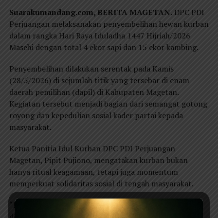
Suarakumandang.com, BERITA MAGETAN.
DPC PDI
Perjuangan melaksanakan penyembelihan hewan kurban
dalam rangka Hari Raya Iduladha 1447 Hijriah/2026
Masehi dengan total 4 ekor sapi dan 15 ekor kambing.
Penyembelihan dilakukan serentak pada Kamis
(28/5/2026) di sejumlah titik yang tersebar di enam
daerah pemilihan (dapil) di Kabupaten Magetan.
Kegiatan tersebut menjadi bagian dari semangat gotong
royong dan kepedulian sosial kader partai kepada
masyarakat.
Ketua Panitia Idul Kurban DPC PDI Perjuangan
Magetan, Pipit Pujiono, mengatakan kurban bukan
hanya ritual keagamaan, tetapi juga momentum
memperkuat solidaritas sosial di tengah masyarakat.
“Kami ingin kehadiran PDI Perjuangan benar-benar
dirasakan masyarakat, tidak hanya dalam momentum