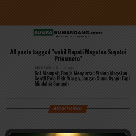
All posts tagged "wakil Bupati Magetan Suyatni
Priasmoro"
SKI NEWS
5 bulan ago
Got Mampet, Banjir Mengintai: Wabup Magetan
Sentil Pola Pikir Warga, Jangan Cuma Nyapu Tapi
Mindahin Sampah
ADVETORIAL