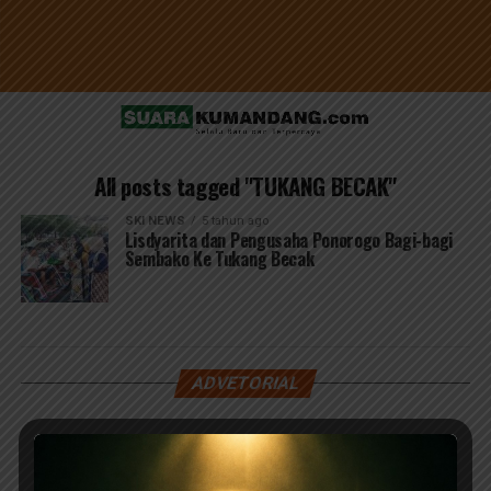
All posts tagged "TUKANG BECAK"
SKI NEWS
5 tahun ago
Lisdyarita dan Pengusaha Ponorogo Bagi-bagi
Sembako Ke Tukang Becak
ADVETORIAL