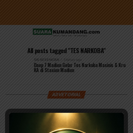
All posts tagged "TES NARKOBA"
SKI KESEHATAN
3 tahun ago
Daop 7 Madiun Gelar Tes Narkoba Masinis & Kru
KA di Stasiun Madiun
ADVETORIAL