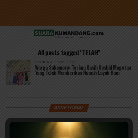
All posts tagged "TELAH"
SKI NEWS
3 tahun ago
Warga Sukomoro: Terima Kasih Opshid Magetan
Yang Telah Memberikan Rumah Layak Huni
ADVETORIAL