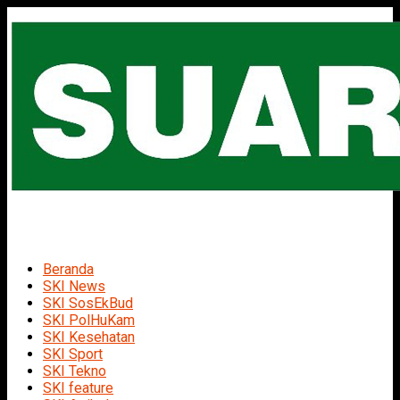
Beranda
SKI News
SKI SosEkBud
SKI PolHuKam
SKI Kesehatan
SKI Sport
SKI Tekno
SKI feature