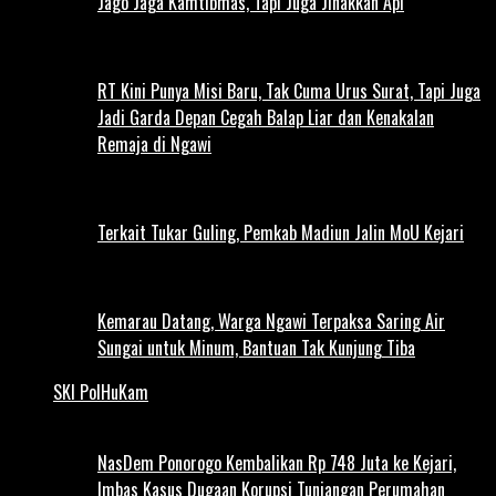
Jago Jaga Kamtibmas, Tapi Juga Jinakkan Api
RT Kini Punya Misi Baru, Tak Cuma Urus Surat, Tapi Juga
Jadi Garda Depan Cegah Balap Liar dan Kenakalan
Remaja di Ngawi
Terkait Tukar Guling, Pemkab Madiun Jalin MoU Kejari
Kemarau Datang, Warga Ngawi Terpaksa Saring Air
Sungai untuk Minum, Bantuan Tak Kunjung Tiba
SKI PolHuKam
NasDem Ponorogo Kembalikan Rp 748 Juta ke Kejari,
Imbas Kasus Dugaan Korupsi Tunjangan Perumahan