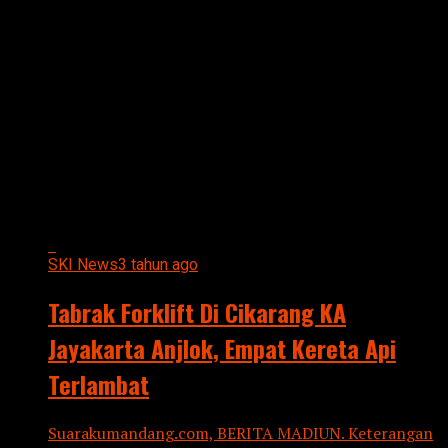
All posts tagged "TABRAK
FORKLIFT DI CIKARANG KA
JAYAKARTA ANJLOK"
SKI News
3 tahun ago
Tabrak Forklift Di Cikarang KA
Jayakarta Anjlok, Empat Kereta Api
Terlambat
Suarakumandang.com, BERITA MADIUN. Keterangan