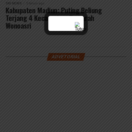
SKI NEWS
5 tahun ago
Kabupaten Madiun: Puting Beliung
Terjang 4 Kecamatan, Terparah
Wonoasri
ADVETORIAL