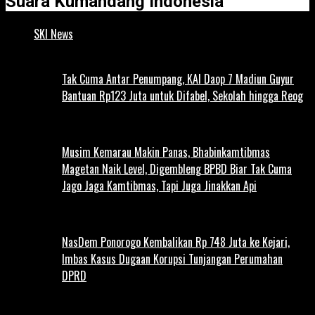
Suara Kumandang Indonesia
SKI News
Tak Cuma Antar Penumpang, KAI Daop 7 Madiun Guyur
Bantuan Rp123 Juta untuk Difabel, Sekolah hingga Reog
Musim Kemarau Makin Panas, Bhabinkamtibmas
Magetan Naik Level, Digembleng BPBD Biar Tak Cuma
Jago Jaga Kamtibmas, Tapi Juga Jinakkan Api
NasDem Ponorogo Kembalikan Rp 748 Juta ke Kejari,
Imbas Kasus Dugaan Korupsi Tunjangan Perumahan
DPRD