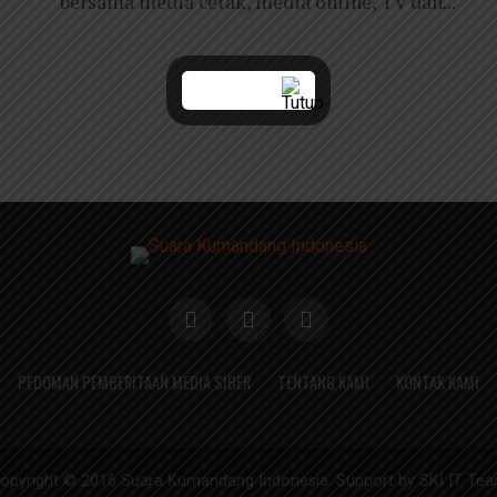
bersama media cetak, media online, TV dan...
PEDOMAN PEMBERITAAN MEDIA SIBER
TENTANG KAMI
KONTAK KAMI
opyright © 2016 Suara Kumandang Indonesia. Support by SKI IT Te