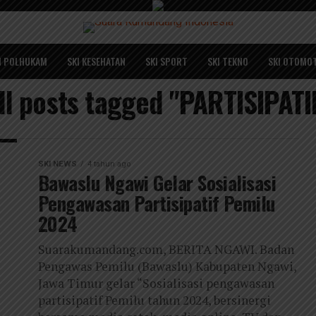
I POLHUKAM
SKI KESEHATAN
SKI SPORT
SKI TEKNO
SKI OTOMOT
ll posts tagged "PARTISIPATI
SKI NEWS
4 tahun ago
Bawaslu Ngawi Gelar Sosialisasi
Pengawasan Partisipatif Pemilu
2024
Suarakumandang.com, BERITA NGAWI. Badan
Pengawas Pemilu (Bawaslu) Kabupaten Ngawi,
Jawa Timur gelar “Sosialisasi pengawasan
partisipatif Pemilu tahun 2024, bersinergi