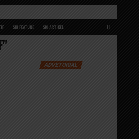
IF
SKI FEATURE
SKI ARTIKEL
F"
ADVETORIAL