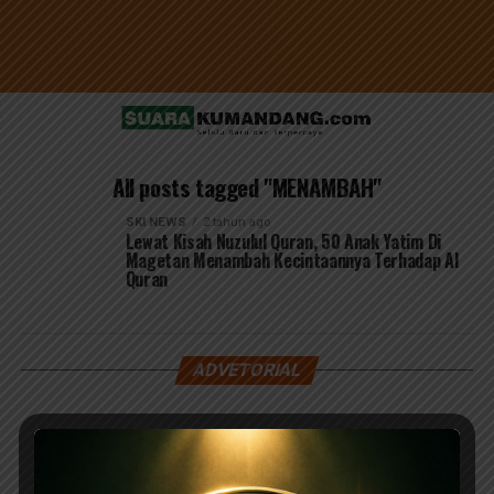
All posts tagged "MENAMBAH"
SKI NEWS
2 tahun ago
Lewat Kisah Nuzulul Quran, 50 Anak Yatim Di
Magetan Menambah Kecintaannya Terhadap Al
Quran
ADVETORIAL