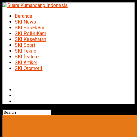
Beranda
SKI News
SKI SosEkBud
SKI PolHuKam
SKI Kesehatan
SKI Sport
SKI Tekno
SKI feature
SKI Artikel
SKI Otomotif
Connect with us