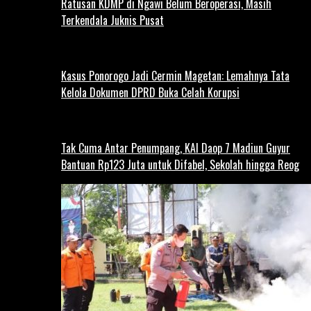
Ratusan KDMP di Ngawi Belum Beroperasi, Masih
Terkendala Juknis Pusat
Kasus Ponorogo Jadi Cermin Magetan: Lemahnya Tata
Kelola Dokumen DPRD Buka Celah Korupsi
Tak Cuma Antar Penumpang, KAI Daop 7 Madiun Guyur
Bantuan Rp123 Juta untuk Difabel, Sekolah hingga Reog