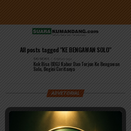
All posts tagged "KE BENGAWAN SOLO"
SKI NEWS
4 tahun ago
Kok Bisa ODGJ Kabur Dan Terjun Ke Bengawan
Solo, Begini Ceritanya
ADVETORIAL