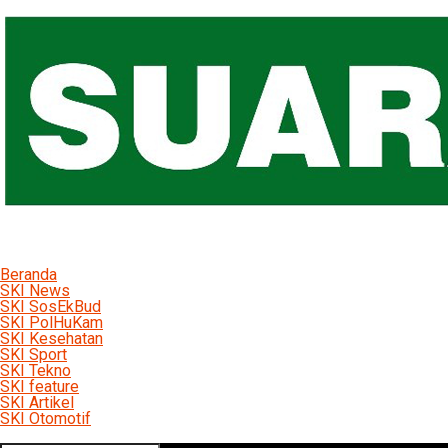
Beranda
SKI News
SKI SosEkBud
SKI PolHuKam
SKI Kesehatan
SKI Sport
SKI Tekno
SKI feature
SKI Artikel
SKI Otomotif
Connect with us