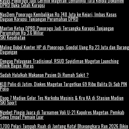
Kasus Ponorogo Jadi Cermin Magetan: Lemahnya Tata Kelola Dokumen
DPRD Buka Celah Korupsi
NasDem Ponorogo Kembalikan Rp 748 Juta ke Kejari, Imbas Kasus
Dugaan Korupsi Tunjangan Perumahan DPRD
Mantan Ketua DPRD Ponorogo Jadi Tersangka Korupsi Tunjangan
Perumahan Rp 3,6 Miliar
SKI Kesehatan
Maling Bobol Konter HP di Ponorogo, Gondol Uang Rp 23 Juta dan Barang
Dagangan
Dengan Pelayanan Tradisional, RSUD Sayidiman Magetan Launching
Klinik Bagas Waras
Sudah Halalkah Makanan Pasien Di Rumah Sakit ?
KLB Polio di Jatim, Dinkes Magetan Targetkan 69 Ribu Balita Di Sub PIN
Polio
Daop 7 Madiun Gelar Tes Narkoba Masinis & Kru KA di Stasiun Madiun
SKI Sport
Ngebet Pingin Juara di Turnamen Voli U-21 Kapolres Magetan, Pemkab
Sewa Empat Pemain Luar
1.700 Pelari Tumpah Ruah di Jantung Kota! Bhayangkara Run 2026 Bikin