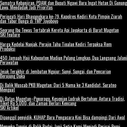
Sumatra Kebanjiran, PDAM dan Bupati Ngawi Baru Ingat Hutan Di Gunung
Lawu, Mendadak Jadi Prioritas
Peringati Hari Bhayangkara ke-79, Kapolres Kediri Kota Pimpin Ziarah
dan Tabur Bunga di TMP Joyoboyo
Seorang Ibu Tewas Tertabrak Kereta Api Jayakarta di Barat Magetan
SKI feature
Harga Kedelai Nanjak, Perajin Tahu Tinalan Kediri Terpaksa Rem
Produksi
450 Jamaah Haji Kabupaten Madiun Pulang Lengkap, Dua Langsung Jalani
Perawatan
Jejak Terakhir di Jembatan Ngujur: Sunyi, Sungai, dan Pencarian
Berujung Duka
Di Balik Muscab PKB Magetan: Dari 5 Nama ke 3 Kandidat, Suratno
Menguat
Di Batas Magetan–Ponorogo, Kesenian Ludruk Bertahan: Antara Tradisi,
Tiket Rp 5.000, dan Zaman Berlari Kencang
SKI Artikel
Dipanggil penyidik, KUHAP Baru Pengacara Kini Bisa dampingi Dari Awal
Menyeka Tangis di Balik Badai: Janji Setia Kami Menjadi Perisai Bumi