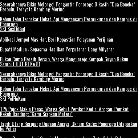
Seserahannya Bikin Melongo! Pengantin Ponorogo Dikasih “Dua Boneka”
Berbulu, Ternyata Kambing Merino
Kebun Tebu Terbakar Hebat, Api Mengancam Permukiman dan Kampus di
Ponorogo
SKI SosEkBud
Aplikasi Jempol Mas Har, Beri Kepastian Pelayanan Perijinan
Bupati Madiun : Sepasma Hasilkan Perputaran Uang Milyaran
Bukan Cuma Bersih Bersih, Warga Mangunrejo Kompak Guyub Rukun
Sambut HUT RI Ke 81
Seserahannya Bikin Melongo! Pengantin Ponorogo Dikasih “Dua Boneka”
Berbulu, Ternyata Kambing Merino
Kebun Tebu Terbakar Hebat, Api Mengancam Permukiman dan Kampus di
Ponorogo
SKI PolHuKam
TPA Pojok Makin Panas, Warga Sebut Pemkot Kediri Arogan, Pemkot
Kekeh Banding: “Kami Siapkan Materi”
Tagih Utang Berujung Dugaan Aniaya, Oknum Kades Ponorogo Dilaporkan
ke Polisi