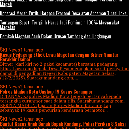
Mageti
Koperasi Merah Putih: Harapan Ekonomi Desa atau Ancaman Tirani Lokal
Tantangan Bupati Terrpilih Harus Jadi Pemimpin 100% Masyarakat
Magetan
Pemkab Magetan Acuh Dalam Urusan Tambang dan Lingkungan
All posts tagged "KASUS"
SKI News
1 tahun ago
Kasus Pedagang Ethek Lawu Magetan dengan Bitner Siantur
Berakhir Damai
Bitner (dari kiri no 2 pakai kacamata) bersama pedagang
Ethek Lawu dan kepala Desa Pesu menujukan surat pernyatan
damai di pengadilan Negeri Kabupaten Magetan.Selasa,
(12/2/2025). Suarakumandang.com,...
SKI News
2 tahun ago
Polres Madiun Kota Ungkap 19 Kasus Curanmor
DITANYA: Kapolres Madiun Kota tengah bertanya kepada
tersangka curanmor saat dalam rilis. Suarakumandang.com,
BERITA MADIUN. Jajaran Polres Madiun Kota ungkap
sebanyak 19 kasus pencurian kendaraan bermotor...
SKI News
2 tahun ago
Buntut Kasus Anak Bunuh Bapak Kandung, Polisi Periksa 8 Saksi
Petugas intel dari kepolisian Polres Ponorogo saat lakukan