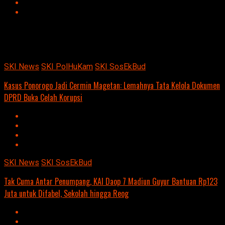
Advertisement
script async
src=https://suarakumandang.com/wp-
content/uploads/2024/04/kominfo-magetan-2024OIO.jpg""
SKI News
SKI PolHuKam
SKI SosEkBud
Kasus Ponorogo Jadi Cermin Magetan: Lemahnya Tata Kelola Dokumen
DPRD Buka Celah Korupsi
SKI News
SKI SosEkBud
Tak Cuma Antar Penumpang, KAI Daop 7 Madiun Guyur Bantuan Rp123
Juta untuk Difabel, Sekolah hingga Reog