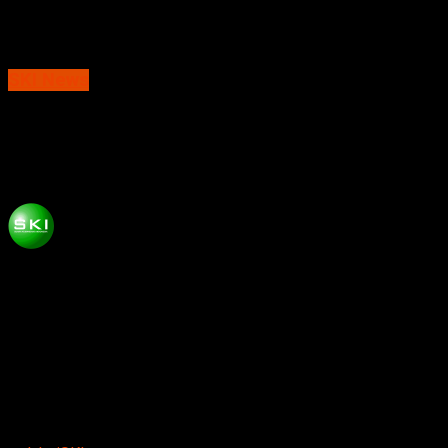
SKI News
DD Sudah Diintersep, KDMP di 7 Desa
Magetan Belum Digarap Gara-Gara Lahan
Published
2 bulan ago
on
Juni 18, 2026
By