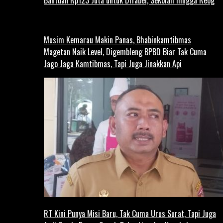
Bantuan Rp123 Juta untuk Difabel, Sekolah hingga Reog
Musim Kemarau Makin Panas, Bhabinkamtibmas
Magetan Naik Level, Digembleng BPBD Biar Tak Cuma
Jago Jaga Kamtibmas, Tapi Juga Jinakkan Api
RT Kini Punya Misi Baru, Tak Cuma Urus Surat, Tapi Juga