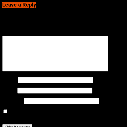
Leave a Reply
Alamat email Anda tidak akan dipublikasikan.
Ruas yang wajib
ditandai
*
Komentar
*
Nama
*
Email
*
Situs Web
Simpan nama, email, dan situs web saya pada peramban
ini untuk komentar saya berikutnya.