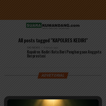
All posts tagged "KAPOLRES KEDIRI"
SKI NEWS
4 tahun ago
Kapolres Kediri Kota Beri Penghargaan Anggota
Berprestasi
ADVETORIAL