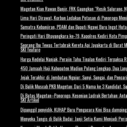
Magetan Kian Rawan Banjir, FRK Gaungkan “Resik Salurane, 
Lima Hari Dirawat, Korban Ledakan Petasan di Ponorogo Men
Sumatra Kebanjiran, PDAM dan Bupati Ngawi Baru Ingat Huta
Peringati Hari Bhayangkara ke-79, Kapolres Kediri Kota Pim
Seorang Ibu Tewas Tertabrak Kereta Api Jayakarta di Barat 
SKI feature
Harga Kedelai Nanjak, Perajin Tahu Tinalan Kediri Terpaksa 
450 Jamaah Haji Kabupaten Madiun Pulang Lengkap, Dua Lan
Jejak Terakhir di Jembatan Ngujur: Sunyi, Sungai, dan Penca
Di Balik Muscab PKB Magetan: Dari 5 Nama ke 3 Kandidat, S
Di Batas Magetan–Ponorogo, Kesenian Ludruk Bertahan: Antar
SKI Artikel
Dipanggil penyidik, KUHAP Baru Pengacara Kini Bisa damping
Menyeka Tangis di Balik Badai: Janji Setia Kami Menjadi Per