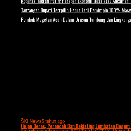
Koperasi Merah Putih: Harapan Ekonomi Desa atau Ancaman T
Tantangan Bupati Terrpilih Harus Jadi Pemimpin 100% Mas
Pemkab Magetan Acuh Dalam Urusan Tambang dan Lingkung
All posts tagged "JEMBATAN BOGEM"
SKI News
5 tahun ago
Hujan Deras, Perancah Dan Bekisting Jembatan Bogem
Suarakumandang.com, BERITA MAGETAN. Hujan der