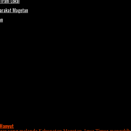
irani Lokal
yarakat Magetan
an
 Hanyut
as yang melanda Kabupaten Magetan, Jawa Timur mengakiba