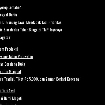
Nyerep Lemahe”
inggal Dunia
n Di Gunung Lawu, Mendadak Jadi Prioritas
pin Ziarah dan Tabur Bunga di TMP Joyoboyo
Magetan
Rem Produksi
gsung Jalani Perawatan
rian Berujung Duka
uratno Menguat
a Tradisi, Tiket Rp 5.000, dan Zaman Berlari Kencang
i Dari Awal
isai Bumi Mageti