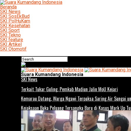
Beranda
SKI News
SKI SosEkBud
SKI PolHuKam
SKI Kesehatan
SKI Sport
SKI Tekno
SKI feature
SKI Artikel
SKI Otomotif
Connect with us
Suara Kumandang Indonesia
SKI News
Terkait Tukar Guling, Pemkab Madiun Jalin MoU Kejari
Kemarau Datang, Warga Ngawi Terpaksa Saring Air Sungai un
Kejaksaan Buka Peluang Tersangka Baru di Kasus Mark Up T