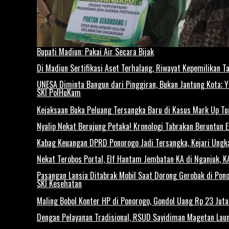
Bupati Madiun: Pakai Air Secara Bijak
Di Madiun Sertifikasi Aset Terhalang, Riwayat Kepemilikan T
UNESA Diminta Bangun dari Pinggiran, Bukan Jantung Kota; 
SKI PolHuKam
Kejaksaan Buka Peluang Tersangka Baru di Kasus Mark Up T
Nyalip Nekat Berujung Petaka! Kronologi Tabrakan Beruntun 
Kabag Keuangan DPRD Ponorogo Jadi Tersangka, Kejari Ungk
Nekat Terobos Portal, Elf Hantam Jembatan KA di Nganjuk, 
Pasangan Lansia Ditabrak Mobil Saat Dorong Gerobak di Ponor
SKI Kesehatan
Maling Bobol Konter HP di Ponorogo, Gondol Uang Rp 23 Jut
Dengan Pelayanan Tradisional, RSUD Sayidiman Magetan Laun