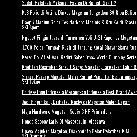
Sudah Halalkah Makanan Pasien Di Rumah Sakit ?
KLB Polio di Jatim, Dinkes Magetan Targetkan 69 Ribu Balita 
Daop 7 Madiun Gelar Tes Narkoba Masinis & Kru KA di Stasi
SKI Sport
Ngebet Pingin Juara di Turnamen Voli U-21 Kapolres Mageta
1.700 Pelari Tumpah Ruah di Jantung Kota! Bhayangkara Ru
Keren Pol Atlet Asal Kediri Sabet Emas World Climbing Seri
Khofifah Resmikan Sirkuit Suryo Magetan, Targetkan Lahir Ri
Sirkuit Parang Magetan Mulai Ramai! Penonton Berdatangan
SKI Tekno
Bridgestone Indonesia Menangkan Indonesia Best Brand Awa
Jadi Pingin Beli, Daihatsu Rocky di Magetan Makin Gagah
Maju Hardware Magetan, Sedia 3 HP Primadona
Honda Scoopy Laris Di Magetan, Ini Alasanya
Upaya Majukan Magetan, Diskominfo Gelar Pelatihan KIM
SKI Otomotif