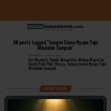
All posts tagged "Jangan Cuma Nyapu Tapi
Mindahin Sampah"
SKI NEWS
5 bulan ago
Got Mampet, Banjir Mengintai: Wabup Magetan
Sentil Pola Pikir Warga, Jangan Cuma Nyapu Tapi
Mindahin Sampah
ADVETORIAL