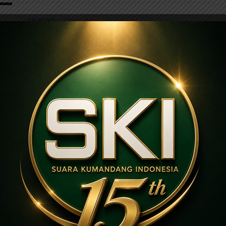
SKI NEWS
2 tahun ago
Bro Ronny Ikuti Lounching Sumber
Dadapan Bersama Warga
Simbolis potongan tumpeng Suyahman selaku
tokoh masyarakat diberikan kepada Bro
Ronny Siswanto selalu tamu spesial yang
mendukung dan mensupport kehadiran
Wisata Kerling Suarakumandang.com, BERITA
KEDIRI. Paguyuban...
SKI NEWS
3 tahun ago
Puluhan Anak Gembira Ikuti
Khitanan Di Masjid Bani Solan
Magetan
Suarakumandang.com, BERITA MAGETAN.