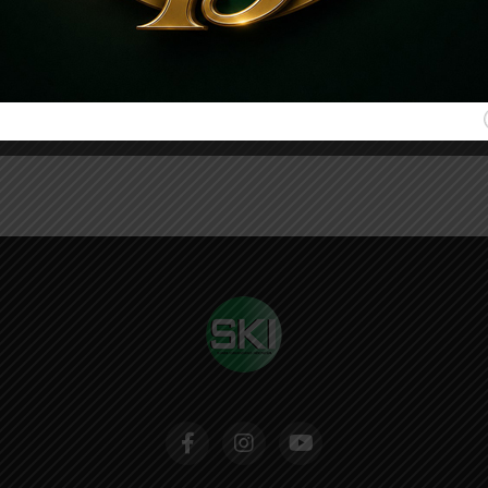
Minggu (07/02/2023), Yayasan Masjid Bani
Solan (MBS) dan sesepuh Fakultas
Kedokteran (FK) Universitas Airlangga (Unair)
gelar Bakti Sosial (Baksos) Khitanan Ceria di
Masjid...