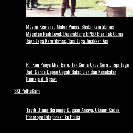
Musim Kemarau Makin Panas, Bhabinkamtibmas
Magetan Naik Level, Digembleng BPBD Biar Tak Cuma
Jago Jaga Kamtibmas, Tapi Juga Jinakkan Api
RT Kini Punya Misi Baru, Tak Cuma Urus Surat, Tapi Juga
Jadi Garda Depan Cegah Balap Liar dan Kenakalan
Remaja di Ngawi
SKI PolHuKam
Tagih Utang Berujung Dugaan Aniaya, Oknum Kades
Ponorogo Dilaporkan ke Polisi