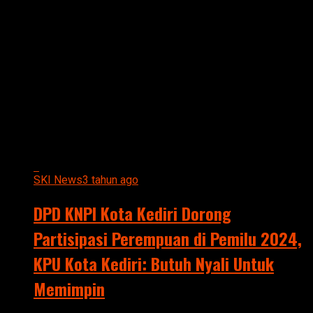
All posts tagged "DPD KNPI
KOTA KEDIRI DORONG
PARTISIPASI PEREMPUAN DI
PEMILU 2024"
SKI News
3 tahun ago
DPD KNPI Kota Kediri Dorong
Partisipasi Perempuan di Pemilu 2024,
KPU Kota Kediri: Butuh Nyali Untuk
Memimpin