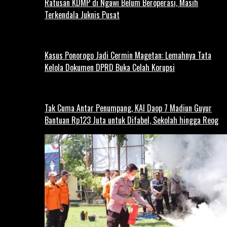
Ratusan KDMP di Ngawi Belum Beroperasi, Masih
Terkendala Juknis Pusat
Kasus Ponorogo Jadi Cermin Magetan: Lemahnya Tata
Kelola Dokumen DPRD Buka Celah Korupsi
Tak Cuma Antar Penumpang, KAI Daop 7 Madiun Guyur
Bantuan Rp123 Juta untuk Difabel, Sekolah hingga Reog