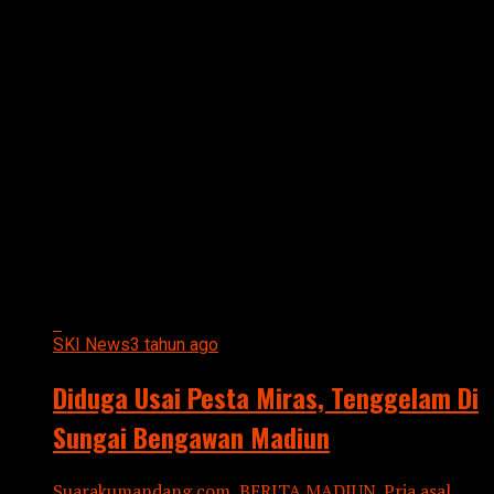
All posts tagged "DIDUGA USAI
PESTA MIRAS"
SKI News
3 tahun ago
Diduga Usai Pesta Miras, Tenggelam Di
Sungai Bengawan Madiun
Suarakumandang.com, BERITA MADIUN. Pria asal