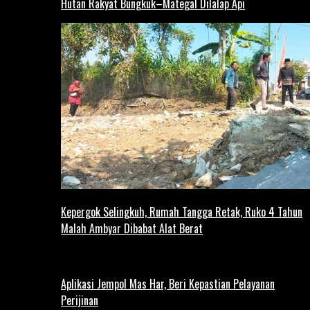
Hutan Rakyat Bungkuk–Mategal Dilalap Api
Kepergok Selingkuh, Rumah Tangga Retak, Ruko 4 Tahun
Malah Ambyar Dibabat Alat Berat
Aplikasi Jempol Mas Har, Beri Kepastian Pelayanan
Perijinan